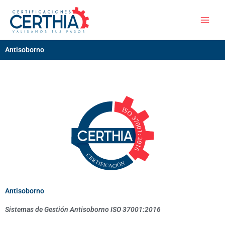
Skip
to
content
Antisoborno
Antisoborno
Sistemas de Gestión Antisoborno ISO 37001:2016