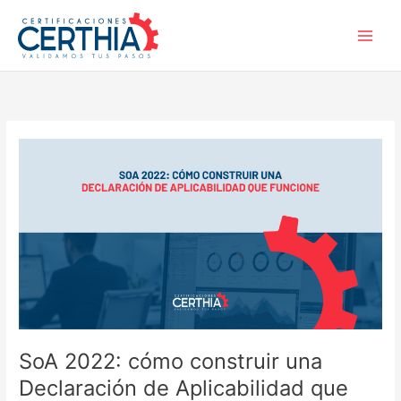
Skip
to
content
SoA
2022:
cómo
construir
una
Declaración
de
Aplicabilidad
que
funcione
de
SoA 2022: cómo construir una
verdad
Declaración de Aplicabilidad que