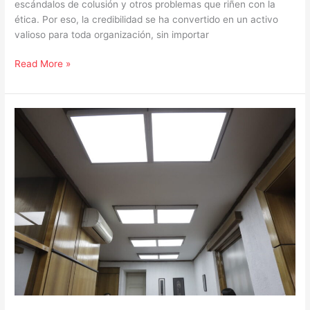
escándalos de colusión y otros problemas que riñen con la
ética. Por eso, la credibilidad se ha convertido en un activo
valioso para toda organización, sin importar
Read More »
Por
qué
la
auditoría
independiente
es
crucial
para
la
eficiencia
energética