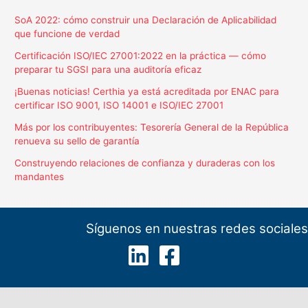
SoA 2022: cómo construir una Declaración de Aplicabilidad
que funcione de verdad
Certificación ISO/IEC 27001:2022 en la práctica — cómo
preparar tu SGSI para una auditoría eficaz
¡Buenas noticias! Certhia ya está acreditada por ENAC para
certificar ISO 9001, ISO 14001 e ISO/IEC 27001
Más por los contribuyentes: Tesorería General de la República
renueva su sello de garantía
Construyendo relaciones de confianza y duraderas con los
mandantes
Síguenos en nuestras redes sociales