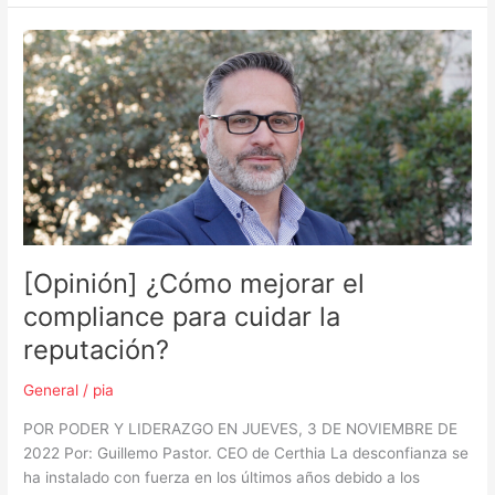
[Opinión]
¿Cómo
mejorar
el
compliance
para
cuidar
la
reputación?
[Opinión] ¿Cómo mejorar el
compliance para cuidar la
reputación?
General
/
pia
POR PODER Y LIDERAZGO EN JUEVES, 3 DE NOVIEMBRE DE
2022 Por: Guillemo Pastor. CEO de Certhia La desconfianza se
ha instalado con fuerza en los últimos años debido a los