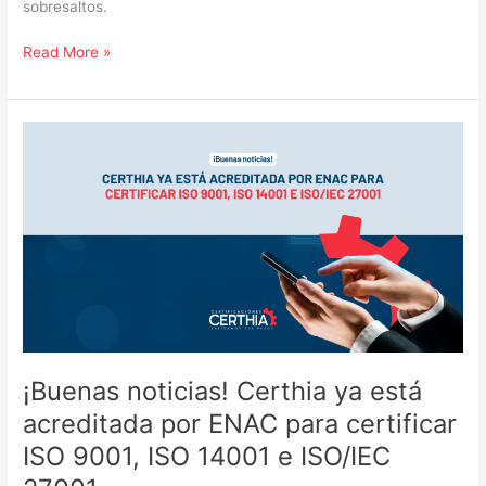
sobresaltos.
Read More »
¡Buenas
noticias!
Certhia
ya
está
acreditada
por
ENAC
para
certificar
ISO
¡Buenas noticias! Certhia ya está
9001,
acreditada por ENAC para certificar
ISO
14001
ISO 9001, ISO 14001 e ISO/IEC
e