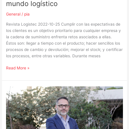
del
mundo logístico
mundo
logístico
General
/
pia
Revista Logistec 2022-10-25 Cumplir con las expectativas de
los clientes es un objetivo prioritario para cualquier empresa y
la cadena de suministro enfrenta retos asociados a ellas.
Éstos son: llegar a tiempo con el producto; hacer sencillos los
procesos de cambio y devolución; mejorar el stock; y certificar
los procesos, entre otras variables. Durante meses
Read More »
Cómo
mejorar
el
compliance
para
cuidar
la