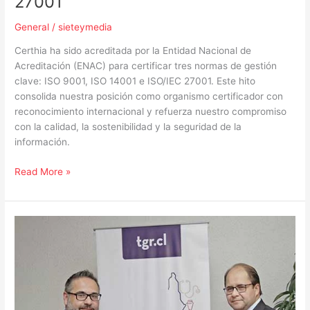
27001
ISO/IEC
27001
General
/
sieteymedia
Certhia ha sido acreditada por la Entidad Nacional de
Acreditación (ENAC) para certificar tres normas de gestión
clave: ISO 9001, ISO 14001 e ISO/IEC 27001. Este hito
consolida nuestra posición como organismo certificador con
reconocimiento internacional y refuerza nuestro compromiso
con la calidad, la sostenibilidad y la seguridad de la
información.
Read More »
Más
por
los
contribuyentes:
Tesorería
General