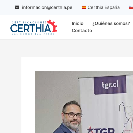
Skip
informacion@certhia.pe
Certhia España
to
content
Inicio
¿Quiénes somos?
Contacto